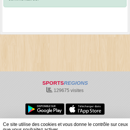
SPORTS
REGIONS
129675
visites
Charte cookies
Gestion des cookies
Ce site utilise des cookies et vous donne le contrôle sur ceux
Informations légales
Signaler un contenu inapproprié
que vous souhaitez activer