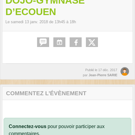
DOJO-GYMNASE
D’ECOUEN
Le
samedi
13
janv.
2018
de 13h45 à 18h
Publié le
17 déc. 2017
par
Jean-Pierre SARIE
COMMENTEZ L’ÉVÈNEMENT
Connectez-vous
pour pouvoir participer aux
commentaires.