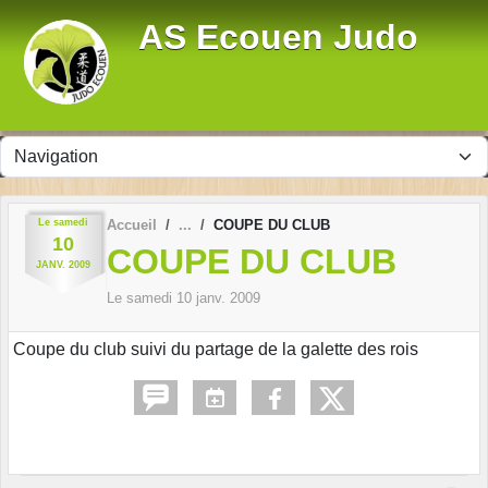
Panneau de gestion des cookies
AS Ecouen Judo
Le
samedi
Accueil
COUPE DU CLUB
10
COUPE DU CLUB
JANV.
2009
Le
samedi
10
janv.
2009
Coupe du club suivi du partage de la galette des rois