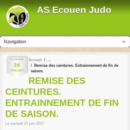
Panneau de gestion des cookies
AS Ecouen Judo
Le
samedi
Accueil
24
Remise des ceintures. Entrainnement de fin de
saison.
JUIN
2017
REMISE DES
CEINTURES.
ENTRAINNEMENT DE FIN
DE SAISON.
Le
samedi
24
juin
2017