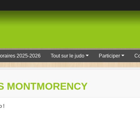
oraires 2025-2026
Tout sur le judo
Participer
Co
US MONTMORENCY
 !