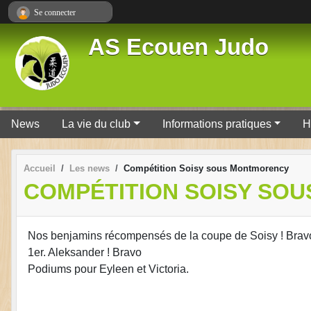
Panneau de gestion des cookies
Se connecter
AS Ecouen Judo
News
La vie du club
Informations pratiques
H
Accueil
Les news
Compétition Soisy sous Montmorency
COMPÉTITION SOISY SO
Nos benjamins récompensés de la coupe de Soisy ! Bravo
1er. Aleksander ! Bravo
Podiums pour Eyleen et Victoria.