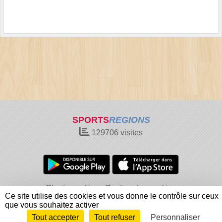
SPORTS
REGIONS
129706
visites
Charte cookies
Gestion des cookies
Ce site utilise des cookies et vous donne le contrôle sur ceux
Informations légales
Signaler un contenu inapproprié
que vous souhaitez activer
Tout accepter
Tout refuser
Personnaliser
Envie de participer ?
Connexion