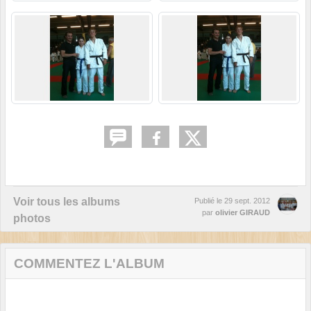
Voir tous les albums
Publié le
29 sept. 2012
par
olivier GIRAUD
photos
COMMENTEZ L'ALBUM