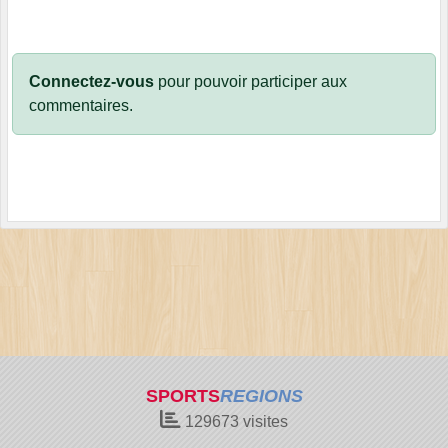
Connectez-vous
pour pouvoir participer aux
commentaires.
SPORTS
REGIONS
129673
visites