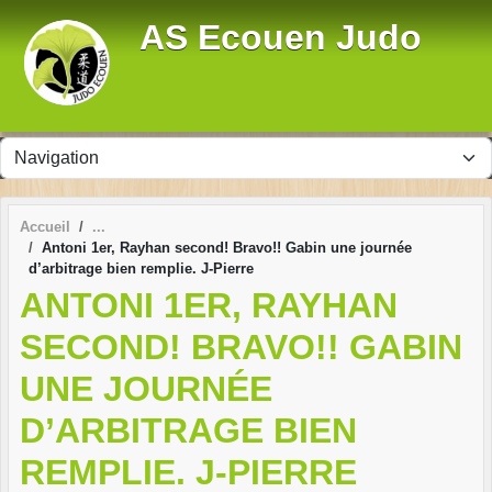
Panneau de gestion des cookies
AS Ecouen Judo
Accueil
Antoni 1er, Rayhan second! Bravo!! Gabin une journée
d’arbitrage bien remplie. J-Pierre
ANTONI 1ER, RAYHAN
SECOND! BRAVO!! GABIN
UNE JOURNÉE
D’ARBITRAGE BIEN
REMPLIE. J-PIERRE