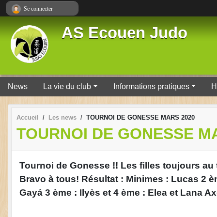
Panneau de gestion des cookies
Se connecter
AS Ecouen Judo
News
La vie du club
Informations pratiques
H
Accueil
Les news
TOURNOI DE GONESSE MARS 2020
TOURNOI DE GONESSE MA
Tournoi de Gonesse !! Les filles toujours au 
Bravo à tous! Résultat : Minimes : Lucas 2 
Gayá 3 ème : Ilyès et 4 ème : Elea et Lana A