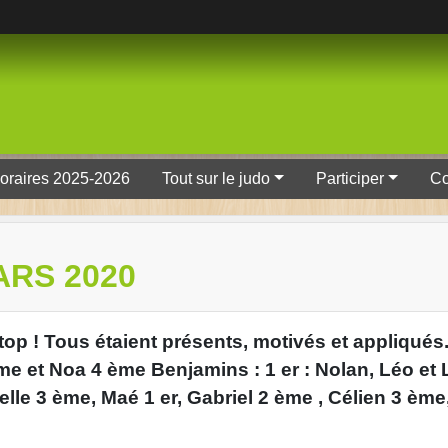
oraires 2025-2026
Tout sur le judo
Participer
Co
RS 2020
top ! Tous étaient présents, motivés et appliqués.
ème et Noa 4 ème Benjamins : 1 er : Nolan, Léo e
xelle 3 ème, Maé 1 er, Gabriel 2 ème , Célien 3 èm