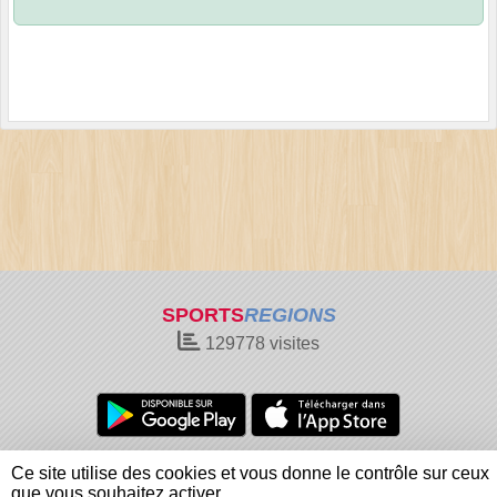
SPORTS
REGIONS
129778
visites
Charte cookies
Gestion des cookies
Ce site utilise des cookies et vous donne le contrôle sur ceux
Informations légales
Signaler un contenu inapproprié
que vous souhaitez activer