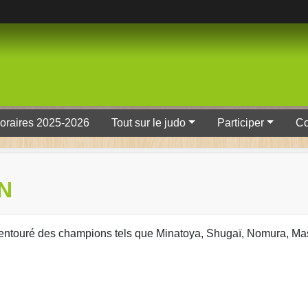
oraires 2025-2026
Tout sur le judo
Participer
Co
N
 entouré des champions tels que Minatoya, Shugaï, Nomura, Ma