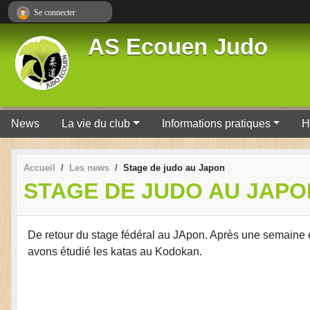
Panneau de gestion des cookies
Se connecter
AS Ecouen Judo
News
La vie du club
Informations pratiques
H
Accueil
Les news
Stage de judo au Japon
STAGE DE JUDO AU JAPO
De retour du stage fédéral au JApon. Après une semaine
avons étudié les katas au Kodokan.