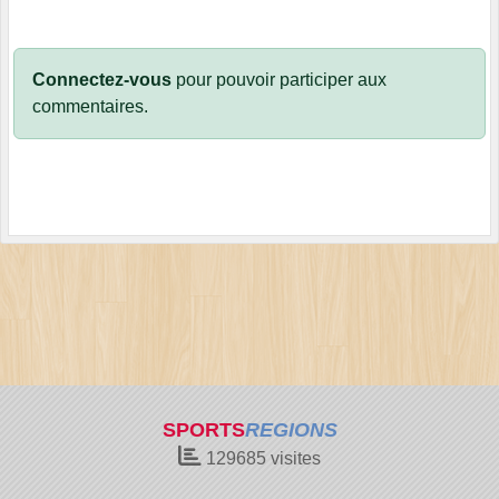
Connectez-vous
pour pouvoir participer aux
commentaires.
SPORTS
REGIONS
129685
visites