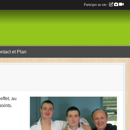
Participer au site :
ntact et Plan
effet, au
oints.