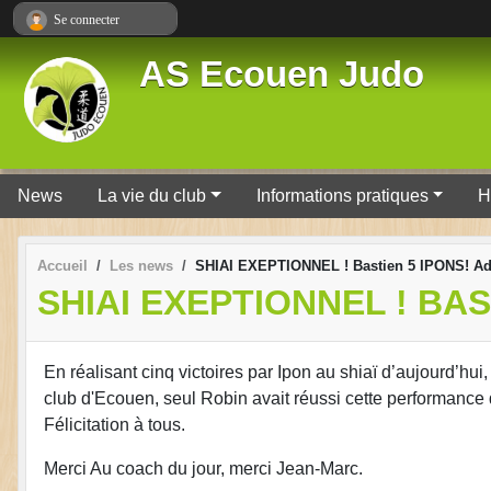
Panneau de gestion des cookies
Se connecter
AS Ecouen Judo
News
La vie du club
Informations pratiques
H
Accueil
Les news
SHIAI EXEPTIONNEL ! Bastien 5 IPONS! Ad
SHIAI EXEPTIONNEL ! BAS
En réalisant cinq victoires par Ipon au shiaï d’aujourd’hui
club d'Ecouen, seul Robin avait réussi cette performanc
Félicitation à tous.
Merci Au coach du jour, merci Jean-Marc.