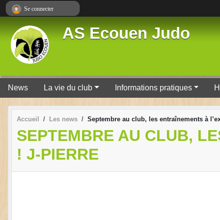
Panneau de gestion des cookies
Se connecter
AS Ecouen Judo
News
La vie du club
Informations pratiques
H
Accueil
Les news
Septembre au club, les entraînements à l’ex
SEPTEMBRE AU CLUB, LE
! J-PIERRE