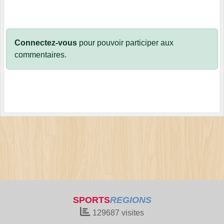
Connectez-vous
pour pouvoir participer aux
commentaires.
SPORTS
REGIONS
129687
visites