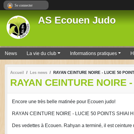
Panneau de gestion des cookies
Se connecter
AS Ecouen Judo
News
La vie du club
Informations pratiques
H
Accueil
Les news
RAYAN CEINTURE NOIRE - LUCIE 50 POINT
RAYAN CEINTURE NOIRE - 
Encore une très belle matinée pour Ecouen judo!
RAYAN CEINTURE NOIRE - LUCIE 50 POINTS SHIAI H
Des vedettes à Ecouen. Rahyan a terminé, il est ceinture 