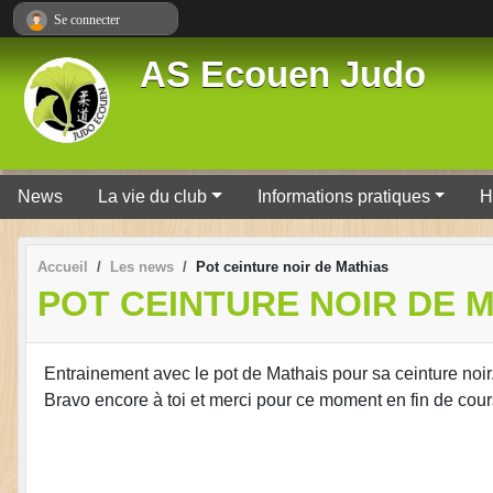
Panneau de gestion des cookies
Se connecter
AS Ecouen Judo
News
La vie du club
Informations pratiques
H
Accueil
Les news
Pot ceinture noir de Mathias
POT CEINTURE NOIR DE 
Entrainement avec le pot de Mathais pour sa ceinture noir
Bravo encore à toi et merci pour ce moment en fin de cou