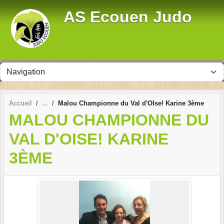
Panneau de gestion des cookies
AS Ecouen Judo
Accueil
Malou Championne du Val d'OIse! Karine 3ème
MALOU CHAMPIONNE DU
VAL D'OISE! KARINE
3ÈME