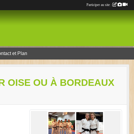
Participer au site :
ntact et Plan
R OISE OU À BORDEAUX