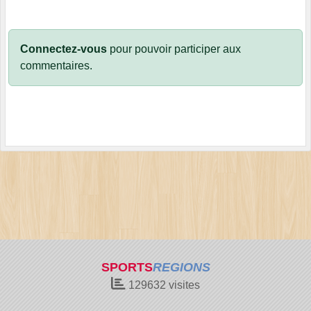
Connectez-vous
pour pouvoir participer aux
commentaires.
SPORTS
REGIONS
129632
visites