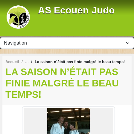
Panneau de gestion des cookies
AS Ecouen Judo
Accueil
La saison n’était pas finie malgré le beau temps!
LA SAISON N’ÉTAIT PAS
FINIE MALGRÉ LE BEAU
TEMPS!