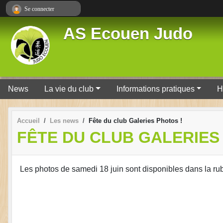
Panneau de gestion des cookies
Se connecter
AS Ecouen Judo
News
La vie du club
Informations pratiques
H
Accueil
Les news
Fête du club Galeries Photos !
FÊTE DU CLUB GALERIES
Les photos de samedi 18 juin sont disponibles dans la rub