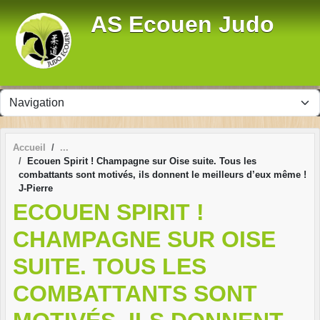
Panneau de gestion des cookies
AS Ecouen Judo
Accueil
Ecouen Spirit ! Champagne sur Oise suite. Tous les
combattants sont motivés, ils donnent le meilleurs d’eux même !
J-Pierre
ECOUEN SPIRIT !
CHAMPAGNE SUR OISE
SUITE. TOUS LES
COMBATTANTS SONT