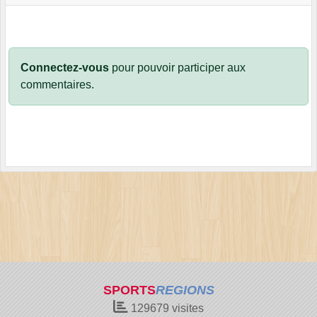
Connectez-vous
pour pouvoir participer aux
commentaires.
SPORTS
REGIONS
129679
visites