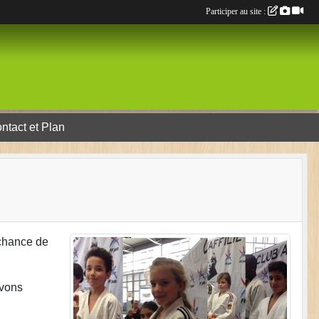
Participer au site :
ntact et Plan
 chance de
avons