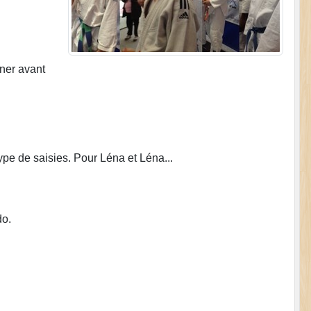
gner avant
ype de saisies. Pour Léna et Léna...
do.