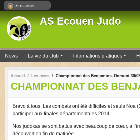
Panneau de gestion des cookies
Se connecter
AS Ecouen Judo
News
La vie du club
Informations pratiques
H
Accueil
Les news
Championnat des Benjamins. Domont 30/03
CHAMPIONNAT DES BENJA
Bravo à tous. Les combats ont été difficiles et seuls Noa 
participer aux finales départementales 2014.
Nos judokas se sont battus avec beaucoup de cœur, à l’ima
découvert en fin de matinée.