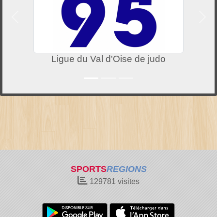
Précedent
Suiv
Ligue du Val d'Oise de judo
SPORTS
REGIONS
129781
visites