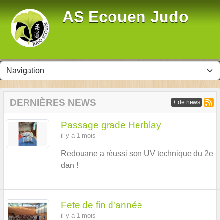
Panneau de gestion des cookies
AS Ecouen Judo
DERNIÈRES NEWS
+ de news
Passage grade Herblay
il y a 1 mois
Redouane a réussi son UV technique du 2e
dan !
Fete de fin d'année
il y a 1 mois