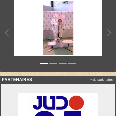
Précedent
Sui
PARTENAIRES
+ de partenaires